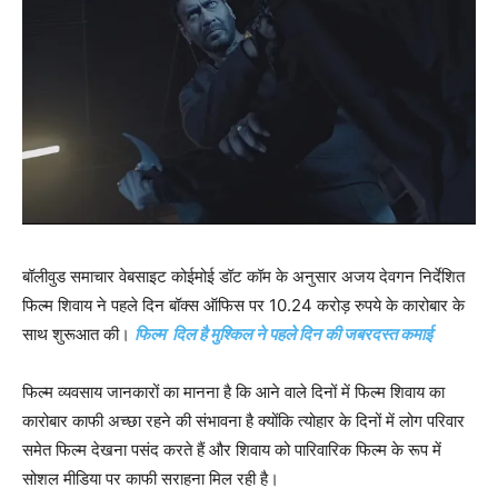
बॉलीवुड समाचार वेबसाइट कोईमोई डॉट कॉम के अनुसार अजय देवगन निर्देशित
फिल्‍म शिवाय ने पहले दिन बॉक्‍स ऑफिस पर 10.24 करोड़ रुपये के कारोबार के
साथ शुरूआत की।
फिल्‍म दिल है मुश्‍किल ने पहले दिन की जबरदस्‍त कमाई
फिल्‍म व्‍यवसाय जानकारों का मानना है कि आने वाले दिनों में फिल्‍म शिवाय का
कारोबार काफी अच्‍छा रहने की संभावना है क्‍योंकि त्‍योहार के दिनों में लोग परिवार
समेत फिल्‍म देखना पसंद करते हैं और शिवाय को पारिवारिक फिल्‍म के रूप में
सोशल मीडिया पर काफी सराहना मिल रही है।