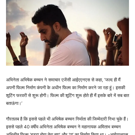
अभिनेता अभिषेक बच्‍चन ने समाचार एजेंसी आईएएनएस से कहा, ‘जल्‍द ही मैं
अपनी फिल्‍म निर्माण कंपनी के अधीन फिल्‍म का निर्माण करने जा रहा हूं। इसकी
शूटिंग फरवरी से शुरू होगी। फिल्म की शूटिंग शुरू होते ही मैं इसके बारे में सब बात
बताऊंगा।’
गौरतलब है कि इससे पहले भी अभिषेक बच्‍चन निर्माता की जिम्‍मेदारी निभा चुके हैं।
इससे पहले 40 वर्षीय अभिनेता अभिषेक बच्‍चन ने महानायक अमिताभ बच्चन
अभिनीत फिल्म ‘बुड्ढा होगा तेरा बाप’ और ‘पा’ का निर्माण किया था। -आईएएनएस