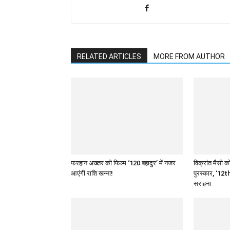
RELATED ARTICLES
MORE FROM AUTHOR
फरहान अख्तर की फिल्म ‘120 बहादुर’ में नजर
विक्रांत मैसी को
आएंगी राशि खन्ना!
पुरस्कार, ‘12th
सराहना