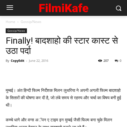
Home
Gossip/News
Gossip/News
Finally! बादशाहो की स्‍टार कास्‍ट से
उठा पर्दा
By
CopyEdit
-
June 22, 2016
207
0
मुम्‍बई। अंत हिन्‍दी फिल्‍म निर्देशक मिलन लुथरिया ने अपनी अगली फिल्‍म बादशाहो
के सितारों की घोषणा कर दी है, जो लंबे समय से रहस्‍य और चर्चा का विषय बनी हुई
थी।
कच्‍चे धागे और वन्‍स अॅपन ए टाइम इन मुम्‍बई जैसी फिल्‍म बना चुके मिलन