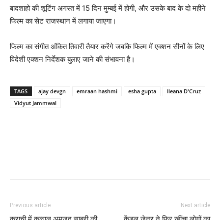
बादशाहो की शूटिंग अगस्‍त में 15 दिन मुम्‍बई में होगी, और उसके बाद के दो महीने
फिल्‍म का सेट राजस्‍थान में लगाया जाएगा।
फिल्‍म का संगीत अंकित तिवारी तैयार करेंगे जबकि फिल्‍म में एक्‍शन सीनों के लिए
विदेशी एक्‍शन निर्देशक बुलाए जाने की संभावना है।
TAGS
ajay devgn
emraan hashmi
esha gupta
Ileana D'Cruz
Vidyut Jammwal
Previous article
Next article
कराची में कव्‍वाल अमजद साबरी की
केंडल जेनर ने फिर खींचा लोगों का