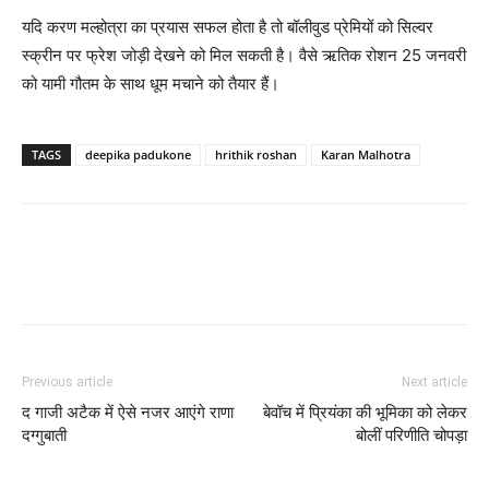
यदि करण मल्‍होत्रा का प्रयास सफल होता है तो बॉलीवुड प्रेमियों को सिल्‍वर
स्‍क्रीन पर फ्रेश जोड़ी देखने को मिल सकती है। वैसे ऋतिक रोशन 25 जनवरी
को यामी गौतम के साथ धूम मचाने को तैयार हैं।
TAGS
deepika padukone
hrithik roshan
Karan Malhotra
Previous article
Next article
द गाजी अटैक में ऐसे नजर आएंगे राणा
बेवॉच में प्रियंका की भूमिका को लेकर
दग्‍गुबाती
बोलीं परिणीति चोपड़ा