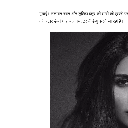
मुम्‍बई। सलमान ख़ान और लुलिया वंतुर की शादी की ख़बरों प
को-स्‍टार डेजी शाह जल्‍द थिएटर में डेब्‍यु करने जा रही हैं।