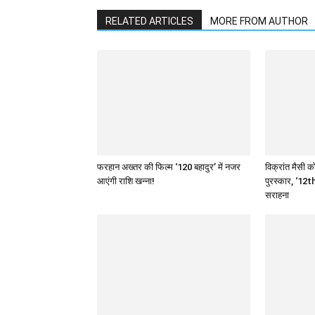
RELATED ARTICLES
MORE FROM AUTHOR
फरहान अख्तर की फिल्म ‘120 बहादुर’ में नजर
विक्रांत मैसी को
आएंगी राशि खन्ना!
पुरस्कार, ‘12th
सराहना