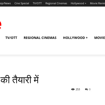
sip/News
Cine Special
TV/OTT
Regional Cinemas
Hollywood +
Movie Revi
TV/OTT
REGIONAL CINEMAS
HOLLYWOOD +
MOVIE
की तैयारी में
253
0