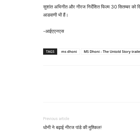
सुशांत अभिनीत और नीरज निर्देशित फिल्म 30 सितम्बर को र
आडवाणी भी हैं।
-आईएएनएस
TAGS
ms dhoni
MS Dhoni - The Untold Story traile
Previous article
धोनी ने बढ़ाई नीरज पांडे की मुश्‍किल!