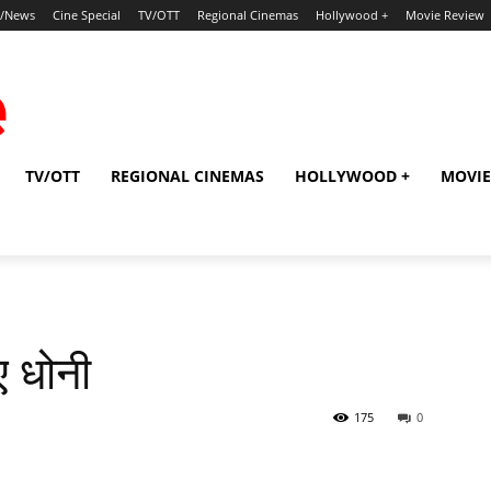
p/News
Cine Special
TV/OTT
Regional Cinemas
Hollywood +
Movie Review
TV/OTT
REGIONAL CINEMAS
HOLLYWOOD +
MOVIE
ुए धोनी
175
0