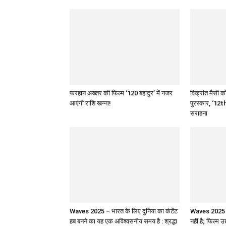
फरहान अख्तर की फिल्म ‘120 बहादुर’ में नजर
विक्रांत मैसी को
आएंगी राशि खन्ना!
पुरस्कार, ‘12th
सराहना
Waves 2025 – भारत के लिए दुनिया का कंटेंट
Waves 2025 : 
हब बनने का यह एक अविश्वसनीय समय है : श्रद्धा
नहीं है; फिल्म उ