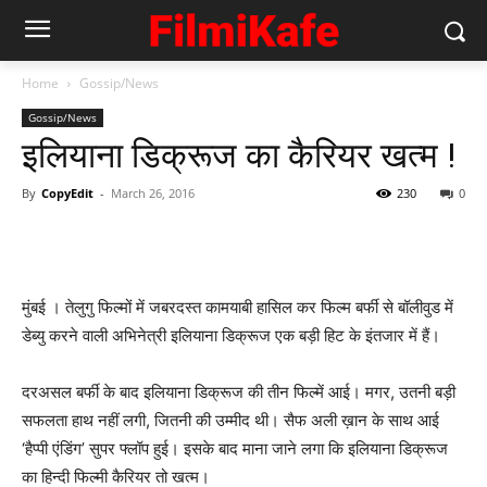
Home
Gossip/News
Gossip/News
इलियाना डिक्रूज का कैरियर खत्‍म !
By
CopyEdit
-
March 26, 2016
230
0
मुंबई । तेलुगु फिल्‍मों में जबरदस्‍त कामयाबी हासिल कर फिल्‍म बर्फी से बॉलीवुड में
डेब्‍यु करने वाली अभिनेत्री इलियाना डिक्रूज एक बड़ी हिट के इंतजार में हैं।
दरअसल बर्फी के बाद इलियाना डिक्रूज की तीन फिल्‍में आई। मगर, उतनी बड़ी
सफलता हाथ नहीं लगी, जितनी की उम्‍मीद थी। सैफ अली ख़ान के साथ आई
‘हैप्‍पी एंडिंग’ सुपर फ्लॉप हुई। इसके बाद माना जाने लगा कि इलियाना डिक्रूज
का हिन्‍दी फिल्‍मी कैरियर तो खत्‍म।