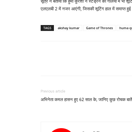
सूत्र ने बताया कि हुमा कुरैशी ने स्टड्रन की गलियों में भी श
एलएलबी 2 में नजर आएंगी, जिसकी शूटिंग हाल में समाप्‍त हुई
TAGS
akshay kumar
Game of Thrones
huma q
Previous article
अभिनेता कमल हासन हुए 62 साल के, जानिए कुछ रोचक बातें