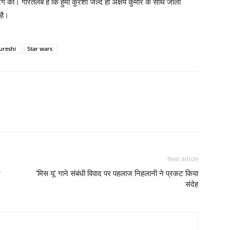
ूटिंग की। गौरतलब है कि हुमा कुरैशी जल्‍द ही अक्षय कुमार के साथ जॉली
 है।
ureshi
Star wars
Next article
‘मिस यू’ गाने संबंधी विवाद पर पहलाज निहलानी ने प्रकट किया
संदेह