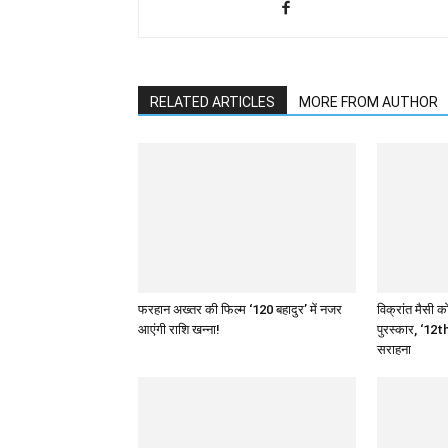
RELATED ARTICLES
MORE FROM AUTHOR
फरहान अख्तर की फिल्म ‘120 बहादुर’ में नजर
विक्रांत मैसी को
आएंगी राशि खन्ना!
पुरस्कार, ‘12th
सराहना