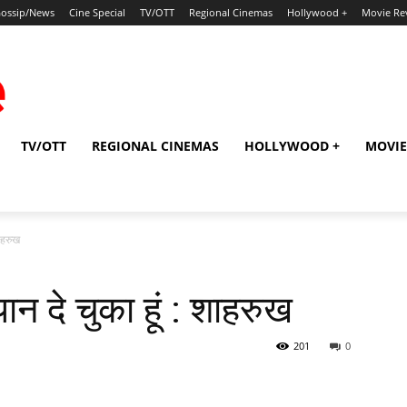
ossip/News
Cine Special
TV/OTT
Regional Cinemas
Hollywood +
Movie Re
TV/OTT
REGIONAL CINEMAS
HOLLYWOOD +
MOVIE
शाहरुख
न दे चुका हूं : शाहरुख
201
0