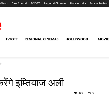
p/News
Cine Special
TV/OTT
Regional Cinemas
Hollywood +
Movie Review
TV/OTT
REGIONAL CINEMAS
HOLLYWOOD +
MOVIE
ली
रेंगे इम्‍तियाज अली
339
0