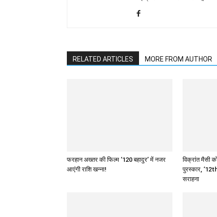
RELATED ARTICLES
MORE FROM AUTHOR
फरहान अख्तर की फिल्म ‘120 बहादुर’ में नजर
विक्रांत मैसी को
आएंगी राशि खन्ना!
पुरस्कार, ‘12th
सराहना