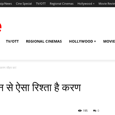
sip/News
Cine Special
TV/OTT
Regional Cinemas
Hollywood +
Movie Revi
TV/OTT
REGIONAL CINEMAS
HOLLYWOOD +
MOVIE
ै करण जौहर का!
से ऐसा रिश्‍ता है करण
195
0