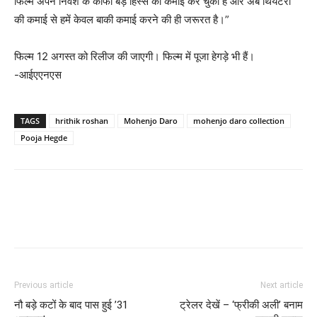
फिल्म अपने निवेश के काफी बड़े हिस्से की कमाई कर चुकी है और अब थियेटरों
की कमाई से हमें केवल बाकी कमाई करने की ही जरूरत है।”
फिल्म 12 अगस्त को रिलीज की जाएगी। फिल्म में पूजा हेगड़े भी हैं।
-आईएएनएस
TAGS
hrithik roshan
Mohenjo Daro
mohenjo daro collection
Pooja Hegde
Previous article
Next article
नौ बड़े कटों के बाद पास हुई ’31
ट्रेलर देखें – ‘फ्रीकी अली’ बनाम