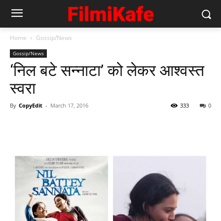
Home
Gossip/News
Gossip/News
‘निल बटे सन्नाटा’ को लेकर आश्वस्त
स्वरा
By
CopyEdit
-
March 17, 2016
333
0