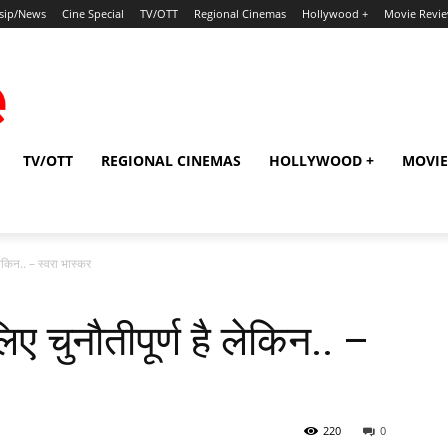
sip/News
Cine Special
TV/OTT
Regional Cinemas
Hollywood +
Movie Revi
TV/OTT
REGIONAL CINEMAS
HOLLYWOOD +
MOVIE
लेकिन.. – स्‍वरा भास्‍कर
लिए चुनौतीपूर्ण है लेकिन.. –
220
0