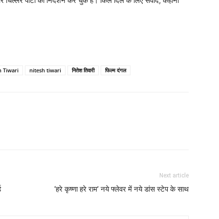
र चिल्‍लर पार्टी का निर्देशन कर चुके हैं। किल दिल के लिए संवाद, कहानी
h Tiwari
nitesh tiwari
नितेश तिवारी
फिल्‍म दंगल
Next article
ड
‘हरे कृष्‍णा हरे राम’ नये फ्लेवर में नये डांस स्‍टेप के साथ