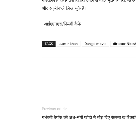
गौरतलब है कि नितेश तिवारी दंगल से पहले भूतनाथ रिटर्न्‍स औ
और स्‍क्रीनप्‍ले लिख चुके हैं।
-आईएएनएस/फिल्‍मी कैफे
TAGS
aamir khan
Dangal movie
director Nites
Previous article
गर्भवती बेयोंसे की अध-नंगी फोटो ने तोड़ दिए सेलेना के रिकॉर्