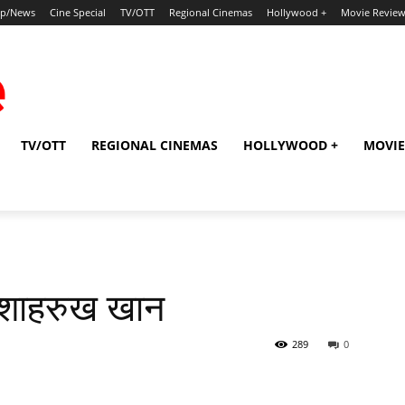
ip/News
Cine Special
TV/OTT
Regional Cinemas
Hollywood +
Movie Revie
TV/OTT
REGIONAL CINEMAS
HOLLYWOOD +
MOVIE
: शाहरुख खान
289
0