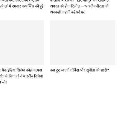
 मिला बेस्ट एक्टर का राष्ट्रीय
फरहान अख्तर की ‘120 बहादुर’ का टीज़र 5
 फेल’ में दमदार परफॉर्मेंस की हुई
अगस्त को होगा रिलीज़ — भारतीय वीरता की
अनकही कहानी बड़े पर्दे पर
पैन-इंडिया सिनेमा कोई कल्पना
क्या टूट जाएगी गोविंदा और सुनीता की शादी?
द्योग के दिग्गजों ने भारतीय सिनेमा
ा ज़ोर