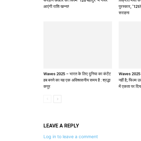
फरहान अख्तर की फिल्म ‘120 बहादुर’ में नजर
विक्रांत मैसी को
आएंगी राशि खन्ना!
पुरस्कार, ‘12th
सराहना
Waves 2025 – भारत के लिए दुनिया का कंटेंट
Waves 2025 : 
हब बनने का यह एक अविश्वसनीय समय है : श्रद्धा
नहीं है; फिल्म उ
कपूर
में एकता पर दिय
LEAVE A REPLY
Log in to leave a comment