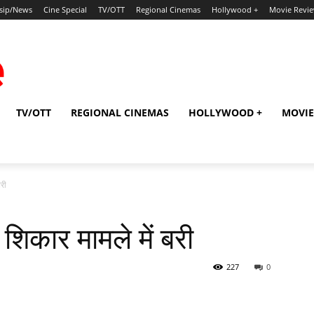
sip/News
Cine Special
TV/OTT
Regional Cinemas
Hollywood +
Movie Revi
TV/OTT
REGIONAL CINEMAS
HOLLYWOOD +
MOVIE
री
िकार मामले में बरी
227
0