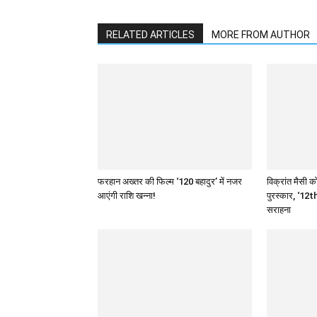
RELATED ARTICLES
MORE FROM AUTHOR
फरहान अख्तर की फिल्म ‘120 बहादुर’ में नजर
विक्रांत मैसी को
आएंगी राशि खन्ना!
पुरस्कार, ‘12th
सराहना