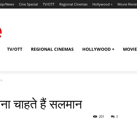
sip/News
Cine Special
TV/OTT
Regional Cinemas
Hollywood +
Movie Revi
TV/OTT
REGIONAL CINEMAS
HOLLYWOOD +
MOVIE
ान
ना चाहते हैं सलमान
201
0