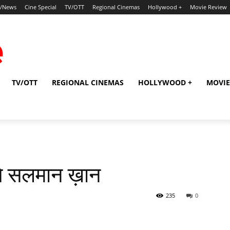
p/News
Cine Special
TV/OTT
Regional Cinemas
Hollywood +
Movie Review
TV/OTT
REGIONAL CINEMAS
HOLLYWOOD +
MOVIE
ंगे सलमान ख़ान
235
0