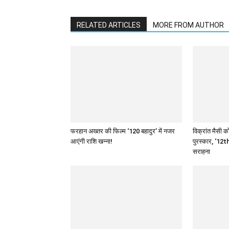
RELATED ARTICLES
MORE FROM AUTHOR
फरहान अख्तर की फिल्म ‘120 बहादुर’ में नजर
विक्रांत मैसी को
आएंगी राशि खन्ना!
पुरस्कार, ‘12th
सराहना