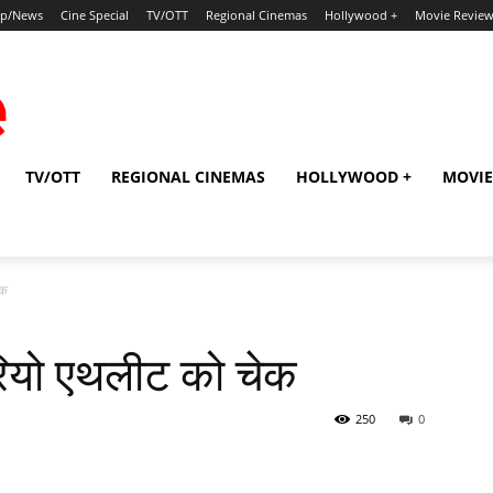
ip/News
Cine Special
TV/OTT
Regional Cinemas
Hollywood +
Movie Revie
TV/OTT
REGIONAL CINEMAS
HOLLYWOOD +
MOVIE
ेक
 रियो एथलीट को चेक
250
0