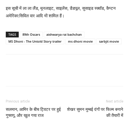
इस सूची में ला ला लैंड, मूनलाइट, साइलेंस, डैडपूल, सुसाइड स्‍क्वॉड, कैप्‍टन
अमेरिका:सिविल वार आदि भी शामिल हैं।
TAGS
89th Oscars
aishwarya rai bachchan
MS Dhoni - The Untold Story trailer
ms dhoni movie
sarbjit movie
Previous article
Next article
सलमान, आमिर के बीच ट्विटर पर हुई
शेखर सुमन मुम्‍बई दंगों पर फिल्‍म बनाने
गुफ्तगू, और खुल गया राज
की तैयारी में