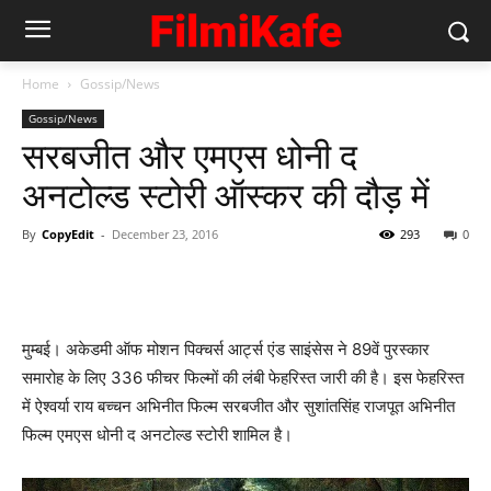
Home
Gossip/News
Gossip/News
सरबजीत और एमएस धोनी द
अनटोल्‍ड स्‍टोरी ऑस्‍कर की दौड़ में
By
CopyEdit
-
December 23, 2016
293
0
मुम्‍बई। अकेडमी ऑफ मोशन पिक्‍चर्स आर्ट्स एंड साइंसेस ने 89वें पुरस्‍कार
समारोह के लिए 336 फीचर फिल्मों की लंबी फेहरिस्‍त जारी की है। इस फेहरिस्‍त
में ऐश्‍वर्या राय बच्‍चन अभिनीत फिल्‍म सरबजीत और सुशांतसिंह राजपूत अभिनीत
फिल्‍म एमएस धोनी द अनटोल्‍ड स्‍टोरी शामिल है।