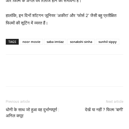
और फिल्‍म के अगले वर्ष रिलीज होने की संभावना है।
हालांकि, इन दिनों शॉटगन जूनियर ‘अकीरा’ और ‘फोर्स 2’ जैसी बहु प्रतीक्षित
फिल्मों की शूटिंग में व्‍यस्‍त हैं।
TAGS
noor movie
saba imtiaz
sonakshi sinha
sunhil sippy
Previous article
Next article
धोनी के साथ जो हुआ वह दुर्भाग्यपूर्ण :
देखें या नहीं ? फिल्म ‘बागी’
अनिल कपूर