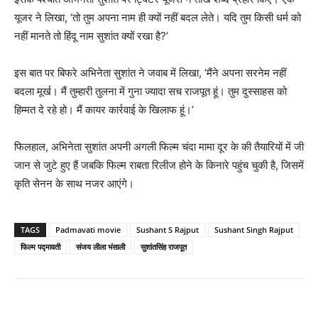
यूजर ने लिखा, ‘तो तुम अपना नाम ही क्‍यों नहीं बदल लेते। यदि तुम किसी धर्म को
नहीं मानते तो हिंदू नाम सुशांत क्‍यों रखा है?’
इस बात पर बिफरे अभिनेता सुशांत ने जवाब में लिखा, ‘मैंने अपना सरनेम नहीं
बदला मूर्ख। मैं तुम्‍हारी तुलना में गुना ज्‍यादा सच राजपूत हूं। तुम दुस्‍साहस को
हिम्‍मत दे रहे हो। मैं कायर कार्रवाई के खिलाफ हूं।’
फिलहाल, अभिनेता सुशांत अपनी अगली फिल्‍म चंदा मामा दूर के की तैयारियों में जी
जान से जुटे हुए हैं जबकि फिल्‍म राबता रिलीज होने के किनारे पहुंच चुकी है, जिसमें
कृति सेनन के साथ नजर आएंगे।
TAGS
Padmavati movie
Sushant S Rajput
Sushant Singh Rajput
फिल्‍म पद्मावती
संजय लीला भंसाली
सुशांतसिंह राजपूत