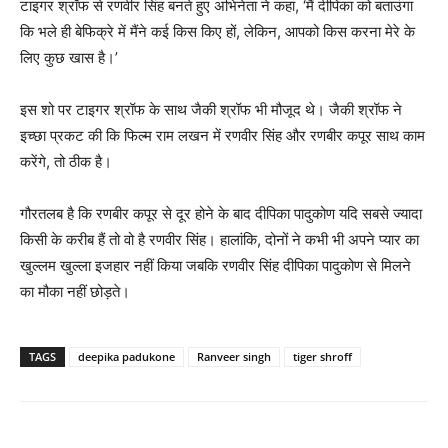
टाइगर श्रॉफ से रणवीर सिंह बनते हुए अभिनेता ने कहा, ‘मैं दीपिका को बताउंगा
कि भले ही बेफिक्रे में मैंने कई किस किए हों, लेकिन, आपको किस करना मेरे के
लिए कुछ खास है।’
इस शो पर टाइगर श्रॉफ के साथ जैकी श्रॉफ भी मौजूद थे। जैकी श्रॉफ ने
इच्‍छा प्रकट की कि फिल्‍म राम लखन में रणवीर सिंह और रणबीर कपूर साथ काम
करेंगे, तो ठीक है।
गौरतलब है कि रणबीर कपूर से दूर होने के बाद दीपिका पादुकोण यदि सबसे ज्‍यादा
किसी के करीब हैं तो वो है रणवीर सिंह। हालांकि, दोनों ने कभी भी अपने प्‍यार का
खुल्लम खुल्‍ला इजहार नहीं किया जबकि रणवीर सिंह दीपिका पादुकोण से मिलने
का मौका नहीं छोड़ते।
TAGS
deepika padukone
Ranveer singh
tiger shroff