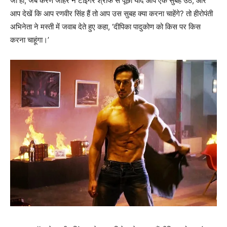
जी हां, जब करण जौहर ने टाइगर श्रॉफ से पूछा यदि आप एक सुबह उठें, और
आप देखें कि आप रणवीर सिंह हैं तो आप उस सुबह क्‍या करना चाहेंगे? तो हीरोपंती
अभिनेता ने मस्‍ती में जवाब देते हुए कहा, ‘दीपिका पादुकोण को किस पर किस
करना चाहूंगा।’