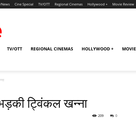
p/News
Cine Special
TV/OTT
Regional Cinemas
Hollywood +
Movie Review
TV/OTT
REGIONAL CINEMAS
HOLLYWOOD +
MOVIE
‍ना
ड़की ट्विंकल खन्‍ना
209
0