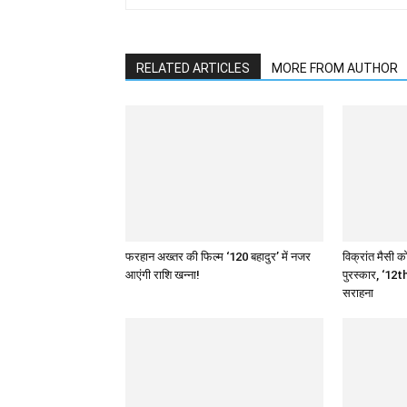
RELATED ARTICLES
MORE FROM AUTHOR
फरहान अख्तर की फिल्म ‘120 बहादुर’ में नजर
विक्रांत मैसी को
आएंगी राशि खन्ना!
पुरस्कार, ‘12th
सराहना