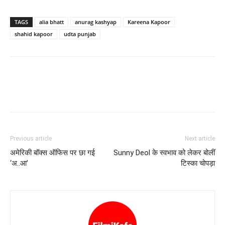
TAGS
alia bhatt
anurag kashyap
Kareena Kapoor
shahid kapoor
udta punjab
Previous article
Next article
अमेरिकी बॉक्‍स ऑफिस पर छा गई
Sunny Deol के स्‍वभाव को लेकर बोलीं
‘अ..आ’
टिस्‍का चोपड़ा