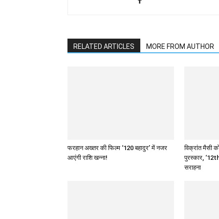
RELATED ARTICLES
MORE FROM AUTHOR
फरहान अख्तर की फिल्म ‘120 बहादुर’ में नजर
विक्रांत मैसी को
आएंगी राशि खन्ना!
पुरस्कार, ‘12th
सराहना