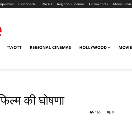
sip/News
Cine Special
TV/OTT
Regional Cinemas
Hollywood +
Movie Revi
TV/OTT
REGIONAL CINEMAS
HOLLYWOOD +
MOVIE
फिल्‍म की घोषणा
166
0