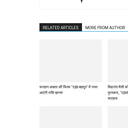
RELATED ARTICLES
MORE FROM AUTHOR
फरहान अख्तर की फिल्म ‘120 बहादुर’ में नजर
विक्रांत मैसी को
आएंगी राशि खन्ना!
पुरस्कार, ‘12th
सराहना