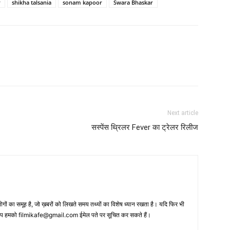
r
shikha talsania
sonam kapoor
Swara Bhaskar
Next article
सस्‍पेंस थ्रिलर Fever का ट्रेलर रिलीज
 का समूह है, जो ख़बरों को लिखते समय तथ्‍यों का विशेष ध्‍यान रखता है। यदि फिर भी
 आप हमको filmikafe@gmail.com ईमेल पते पर सूचित कर सकते हैं।