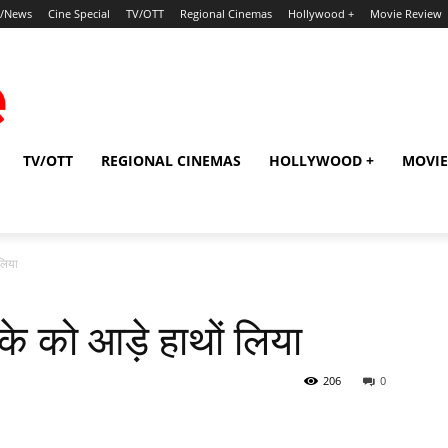
p/News
Cine Special
TV/OTT
Regional Cinemas
Hollywood +
Movie Review
TV/OTT
REGIONAL CINEMAS
HOLLYWOOD +
MOVIE
लिया
े को आड़े हाथों लिया
206
0