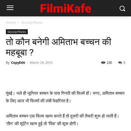
Home
Gossip/News
Gossip/News
तो कौन बनेगी अमिताभ बच्‍चन की
महबूबा ?
By
CopyEdit
-
March 24, 2016
230
0
मुंबई। भले ही जूनियर बच्‍चन के पास गिनती की फिल्‍में हों। मगर, अमिताभ बच्‍चन
के लिए आज भी फिल्‍मों की लंबी फेहरिस्‍त है।
अमिताभ बच्‍चन एक फिल्‍म खत्‍म करते हैं तो दूसरी की तैयारी शुरू हो जाती हैं।
‘तीन’ की शूटिंग खत्‍म हुई तो ‘पिंक’ की शूरू होगी।