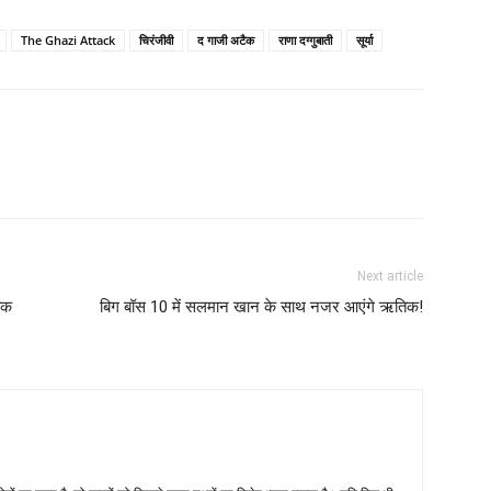
The Ghazi Attack
चिरंजीवी
द गाजी अटैक
राणा दग्‍गुबाती
सूर्या
Next article
 तक
बिग बॉस 10 में सलमान खान के साथ नजर आएंगे ऋतिक!