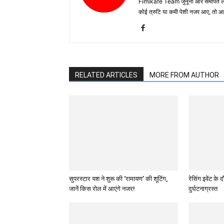
Fimikafe Team जुनूनी और समर्पित लोगों
कोई त्रुटि या कमी पेशी नजर आए, तो
RELATED ARTICLES
MORE FROM AUTHOR
सुपरस्टार यश ने शुरू की ‘रामायण’ की शूटिंग,
रेसिंग इवेंट क
जानें किस रोल में आएंगे नजर!
दुर्घटनाग्रस्त