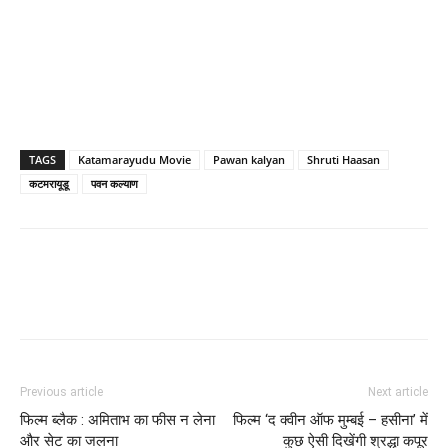
TAGS
Katamarayudu Movie
Pawan kalyan
Shruti Haasan
कटमरायूडू
पवन कल्‍याण
Previous article
Next article
फिल्‍म ब्‍लैक : अमिताभ का फीस न लेना
फिल्‍म ‘द क्‍वीन ऑफ मुम्‍बई – हसीना’ में
और सेट का जलना
कुछ ऐसी दिखेंगी श्रद्धा कपूर