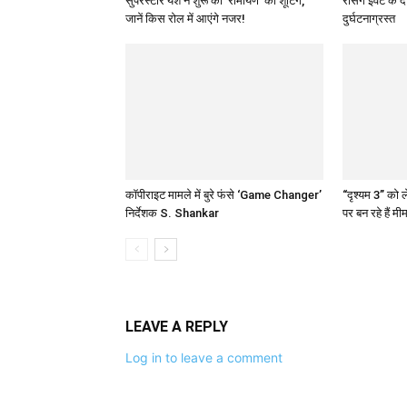
सुपरस्टार यश ने शुरू की ‘रामायण’ की शूटिंग,
रेसिंग इवेंट क
जानें किस रोल में आएंगे नजर!
दुर्घटनाग्रस्त
कॉपीराइट मामले में बुरे फंसे ‘Game Changer’
“दृश्यम 3” को
निर्देशक S. Shankar
पर बन रहे हैं मी
LEAVE A REPLY
Log in to leave a comment