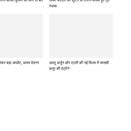
े दौरान अजित कुमार की कार दो बार
शौंकी सरदार की शूटिंग के दौरान घायल हुए गुरु
रंधावा
 लेकर बड़ा अपडेट, अजय देवगन
अल्लू अर्जुन और एटली की नई फिल्म में जान्हवी
म
कपूर की एंट्री?