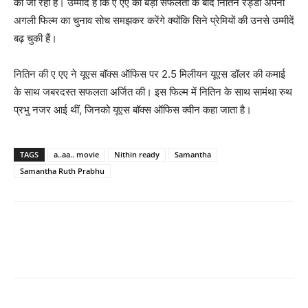
की जा रही हैं। उम्‍मीद है कि ए एए की बड़ी सफलता के बाद नितिन रेड्डी अपनी
अगली फिल्‍म का चुनाव सोच समझकर करेंगे क्‍योंकि सिने प्रेमियों की उनसे उम्‍मीदें
बढ़ चुकी हैं।
नितिन की ए एए ने यूएस बॉक्‍स ऑफिस पर 2.5 मिलीयन यूएस डॉलर की कमाई
के साथ जबरदस्‍त सफलता अर्जित की। इस फिल्‍म में नितिन के साथ सामंथा रुथ
प्रभु नजर आई थीं, जिनको यूएस बॉक्‍स ऑफिस क्‍वीन कहा जाता है।
TAGS
a..aa.. movie
Nithin ready
Samantha
Samantha Ruth Prabhu