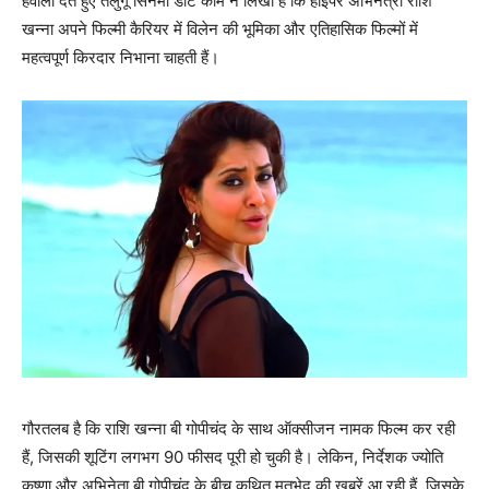
हवाला देते हुए तेलुगू सिनेमा डॉट कॉम ने लिखा है कि हाइपर अभिनेत्री राशि
खन्‍ना अपने फिल्‍मी कैरियर में विलेन की भूमिका और एतिहासिक फिल्‍मों में
महत्‍वपूर्ण किरदार निभाना चाहती हैं।
गौरतलब है कि राशि खन्‍ना बी गोपीचंद के साथ ऑक्‍सीजन नामक फिल्‍म कर रही
हैं, जिसकी शूटिंग लगभग 90 फीसद पूरी हो चुकी है। लेकिन, निर्देशक ज्‍योति
कृष्‍णा और अभिनेता बी गोपीचंद के बीच कथित मतभेद की ख़बरें आ रही हैं, जिसके