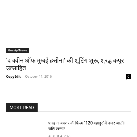
Gossip/News
‘द क्‍वीन ऑफ मुम्‍बई हसीना’ की शूटिंग शुरू, श्रद्ध कपूर
उत्‍साहित
CopyEdit
-
October 11, 2016
0
MOST READ
फरहान अख्तर की फिल्म ‘120 बहादुर’ में नजर आएंगी
राशि खन्ना!
August 4, 2025