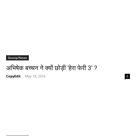
Gossip/News
अभिषेक बच्‍चन ने क्‍यों छोड़ी ‘हेरा फेरी 3’ ?
CopyEdit
-
May 18, 2016
0