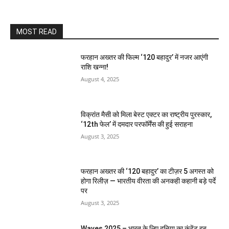
MOST READ
फरहान अख्तर की फिल्म ‘120 बहादुर’ में नजर आएंगी
राशि खन्ना!
August 4, 2025
विक्रांत मैसी को मिला बेस्ट एक्टर का राष्ट्रीय पुरस्कार,
‘12th फेल’ में दमदार परफॉर्मेंस की हुई सराहना
August 3, 2025
फरहान अख्तर की ‘120 बहादुर’ का टीज़र 5 अगस्त को
होगा रिलीज़ — भारतीय वीरता की अनकही कहानी बड़े पर्दे
पर
August 3, 2025
Waves 2025 – भारत के लिए दुनिया का कंटेंट हब