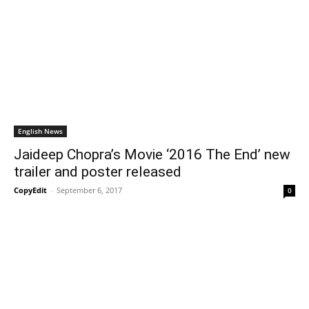
English News
Jaideep Chopra’s Movie ‘2016 The End’ new
trailer and poster released
CopyEdit
-
September 6, 2017
0