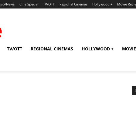
sip/News
Cine Special
TV/OTT
Regional Cinemas
Hollywood +
Movie Revi
TV/OTT
REGIONAL CINEMAS
HOLLYWOOD +
MOVIE