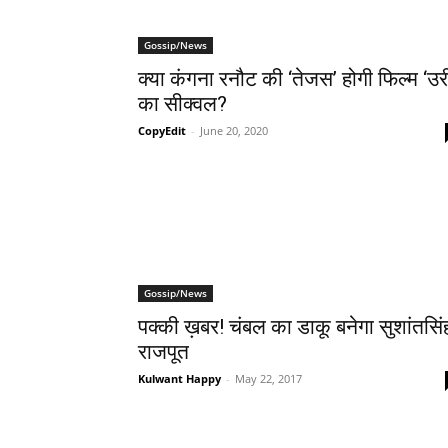
Gossip/News
क्‍या कंगना रनौट की ‘तेजस’ होगी फिल्‍म ‘उर
का सीक्‍वल?
CopyEdit
-
June 20, 2020
Gossip/News
पक्‍की ख़बर! चंबल का डाकू बनेगा सुशांतसिं
राजपूत
Kulwant Happy
-
May 22, 2017