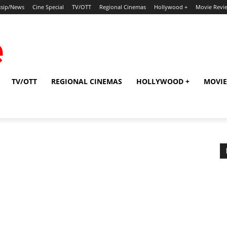
sip/News
Cine Special
TV/OTT
Regional Cinemas
Hollywood +
Movie Revi
TV/OTT
REGIONAL CINEMAS
HOLLYWOOD +
MOVIE