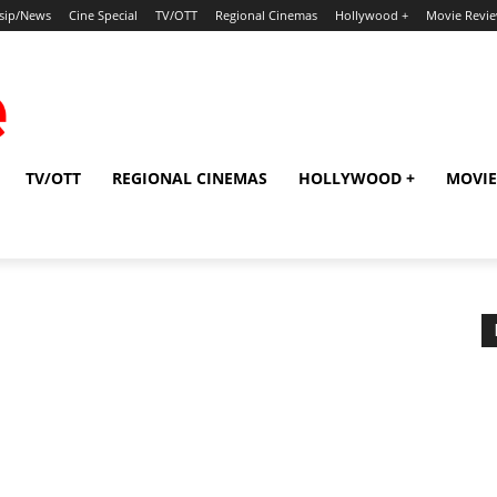
sip/News
Cine Special
TV/OTT
Regional Cinemas
Hollywood +
Movie Revi
TV/OTT
REGIONAL CINEMAS
HOLLYWOOD +
MOVIE