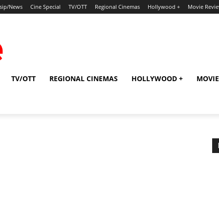
sip/News
Cine Special
TV/OTT
Regional Cinemas
Hollywood +
Movie Revi
TV/OTT
REGIONAL CINEMAS
HOLLYWOOD +
MOVIE