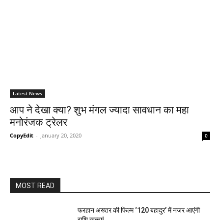
Latest News
आप ने देखा क्‍या? शुभ मंगल ज्‍यादा सावधान का महा
मनोरंजक ट्रेलर
CopyEdit
-
January 20, 2020
0
MOST READ
फरहान अख्तर की फिल्म ‘120 बहादुर’ में नजर आएंगी
राशि खन्ना!