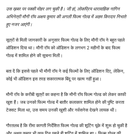
उस ख़बर पर पक्‍की मोहर लग चुकी है। जी हां, लोकप्रिय धारावाहिक नागिन
अभिनेत्री मौनी रॉय अक्षय कुमार की अगली फिल्‍म गोल्‍ड में अहम किरदार निभाते
हुए नजर आएंगी।
सूत्रों से मिली जानकारी के अनुसार फिल्‍म गोल्‍ड के लिए मौनी रॉय ने बहुत पहले
ऑडिशन दिया था। मौनी रॉय को ऑडिशन के लगभग 2 महीनों के बाद फिल्‍म
गोल्‍ड में शामिल होने की सूचना मिली।
बता दें कि इससे पहले भी मौनी रॉय ने कई फिल्‍मों के लिए ऑडिशन दिए, लेकिन,
कोई भी ऑडिशन इस तरह सकारात्‍मक बिंदू पर खत्‍म नहीं हुआ।
मौनी रॉय के करीबी सूत्रों का कहना है कि मौनी रॉय फिल्‍म गोल्‍ड को लेकर काफी
खुश हैं। जब उनको फिल्‍म गोल्‍ड में बातौर कलाकार शामिल होने की पुष्‍टि करता
टेक्‍सट मिला था, उस समय उनकी खुशी और नर्वसनेस देखने लायक थी।
गौरतलब है कि रीमा कागती निर्देशित फिल्‍म गोल्‍ड की शूटिंग यूके में शुरू हो चुकी है
और अक्षय कुमार भी कुछ दिन पहले ही शूटिंग में शामिल हुए। फिल्‍म गोल्‍ड की