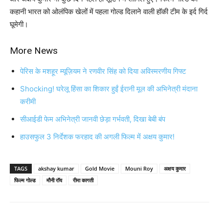
कहानी भारत को ओलंपिक खेलों में पहला गोल्‍ड दिलाने वाली हॉकी टीम के इर्द गिर्द
घूमेगी।
More News
पेरिस के मशहूर म्यूज़ियम ने रणवीर सिंह को दिया अविस्मरणीय गिफ्ट
Shocking! घरेलू हिंसा का शिकार हुईं ईरानी मूल की अभिनेत्री मंदाना
करीमी
सीआईडी फेम अभिनेत्री जानवी छेड़ा गर्भवती, दिखा बेबी बंप
हाउसफुल 3 निर्देशक फरहाद की अगली फिल्‍म में अक्षय कुमार!
TAGS
akshay kumar
Gold Movie
Mouni Roy
अक्षय कुमार
फिल्‍म गोल्‍ड
मौनी रॉय
रीमा कागती