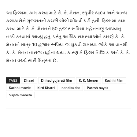
આ ફિલ્મમાં કામ કરવા માટે કે. કે. મેનન, રઘુવીર યાદવ અને અન્ય
કલાકારોને ગુજરાતની કચ્છી બોલી શીખવી પડી હતી. ફિલ્મમાં કામ
કરવા માટે કે. કે. મેનનને 50 હજાર રૂપિયા મહેનતાણું આપવાનું
નક્કી કરવામાં આવ્યું હતું. પરંતુ આર્થિક સમસ્યાઓને કારણે કે. કે.
મેનનને માત્ર 10 હજાર રૂપિયા જ ચુકવી શકાયા. જોકે આ વાતથી
કે. કે. મેનન નારાજ નહોતા થયા. કારણ કે ફિલ્મ નિર્દેશક અને કે. કે.
મેનન વચ્ચે સારી મિત્રતા છે.
TAGS
Dhaad
Dhhad gujarati film
K. K. Menon
Kachhi Film
Kachhi movie
Kirti Khatri
nandita das
Paresh nayak
Sujata maheta