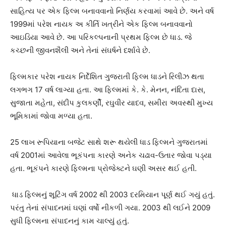
સાહિત્ય પર એક ફિલ્મ બનાવવાનો નિર્ણય કરવામાં આવે છે. અને વર્ષ
1999માં પરેશ નાયક અ કીર્તિ ખત્રીને એક ફિલ્મ બનાવવાનો
આઇડિયા આવે છે. આ પરિકલ્પનાની પ્રથમ ફિલ્મ છે ધાડ. જે
કચ્છની જીવનશૈલી અને તેનાં સંઘર્ષને દર્શાવે છે.
ફિલ્મકાર પરેશ નાયક નિર્દેશિત ગુજરાતી ફિલ્મ ધાડને રિલીઝ થતા
લગભગ 17 વર્ષ લાગ્યા હતા. આ ફિલ્મમાં કે. કે. મેનન, નંદિતા દાસ,
સુજાતા મહેતા, સંદીપ કુલકર્ણી, રઘુવીર યાદવ, સમીરા અવસ્થી મુખ્ય
ભૂમિકામાં જોવા મળ્યા હતા.
25 લાખ રૂપિયાના બજેટ સાથે શરૂ થયેલી ધાડ ફિલ્મને ગુજરાતમાં
વર્ષ 2001માં આવેલા ભૂકંપના કારણે અનેક ચઢાવ-ઉતાર જોવા પડ્યા
હતા. ભૂકંપને કારણે ફિલ્મના પ્રોજેક્ટને ઘણી અસર થઈ હતી.
ધાડ ફિલ્મનું શૂટિંગ વર્ષ 2002 થી 2003 દરમિયાન પૂર્ણ થઈ ગયું હતું.
પરંતુ તેનાં સંપાદનમાં ઘણાં વર્ષો નીકળી ગયા. 2003 થી લઈને 2009
સુધી ફિલ્મના સંપાદનનું કામ ચાલ્યું હતું.