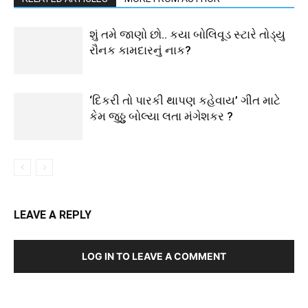
શું તમે જાણો છો.. કયા બોલિવૂડ સ્ટારે તોડ્યુ
રૌનક કામદારનું નાક?
‘દિકરી તો પારકી થાપણ કહેવાય’ ગીત માટે
કેમ જુઠ્ઠુ બોલ્યા લતા મંગેશકર ?
LEAVE A REPLY
LOG IN TO LEAVE A COMMENT