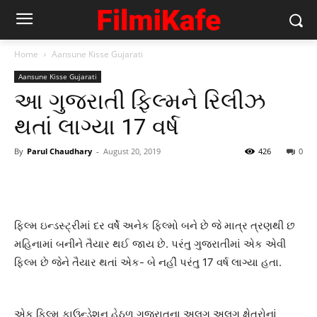
Home
Aansune Kisse Gujarati
Aansune Kisse Gujarati
આ ગુજરાતી ફિલ્મને રિલીઝ
થતાં લાગ્યા 17 વર્ષ
By
Parul Chaudhary
-
August 20, 2019
426
0
ફિલ્મ ઇન્ડસ્ટ્રીમાં દર વર્ષે અનેક ફિલ્મો બને છે જે માત્ર ત્રણથી છ
મહિનામાં બનીને તૈયાર થઈ જાય છે. પરંતુ ગુજરાતીમાં એક એવી
ફિલ્મ છે જેને તૈયાર થતાં એક- બે નહીં પરંતુ 17 વર્ષ લાગ્યા હતા.
એક ફિલ્મ ફાઉન્ડેશન હેઠળ ગુજરાતના અલગ અલગ ક્ષેત્રોનાં