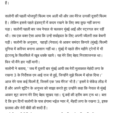
हैं।
सलोनी की पहली भोजपुरी फिल्‍म राम अली थी और लव मैरेज उनकी दूसरी फिल्‍म
है। लेकिन इससे पहले इंडस्‍ट्री में कदम रखने के लिए क्‍या कुछ नहीं करना
पड़ा। सलोनी पहली बार जब नेपाल से चलकर मुंबई आईं और स्‍ट्रगल कर रहीं
थी। तब एक वक्‍त ऐसा आया कि उन्‍हें सर्वाइवल के लिए अपनी ज्‍वैलरी तक बेचनी
पड़ी। सलोनी के अनुसार, पहाड़ों (नेपाल) से आकर समंदर किनारे (मुंबई) फिल्‍मी
दुनिया में करियर बनाना आसान नहीं था। मुंबई में पहले तीन महीने ट्रेनों में भी
इंटरव्यू के सिलसिले में खूब धक्‍के खाये। यह मेरे लिए बेहद निराशाजन‍क था।
फिर भी मैंने हार नहीं मानी।
सलोनी ने बताया, ‘ जब मैं दूसरी बार मुंबई आयी तब मेरी मुलाकात मेहंदी लगा के
रखना 3 के निर्देशक एम आई राज से हुई, जिन्‍होंने मुझे फिल्‍म में ब्रेक दिया।‘
आज मेरे पास कई फिल्‍में हैं, जिसमें एक ‘लव मैरेज’ भी है।‘ इसमें वे सेकेंड लीड में
हैं और अपने शूटिंग के अनुभव को साझा करते हुए उन्‍होंने कहा कि नेपाल से मुंबई
आकर शूट करना मेरे लिए बेहद सुखद रहा। यूं कहें की ड्रीम कम ट्रू था। बता
दें कि इन दिनों सलोनी के पास हंगामा भईल प्‍यार में, मेंहदी लगा के रखना 3, इश्‍क
छलावा और मेरी बीवी की शादी हैं।