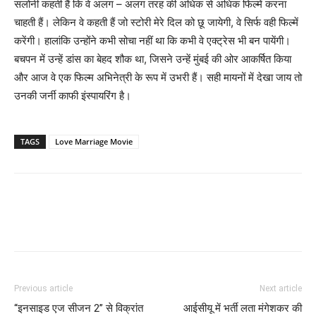
सलोनी कहती हैं कि वे अलग – अलग तरह की अधिक से अधिक फिल्‍में करना
चाहती हैं। लेकिन वे कहती हैं जो स्‍टोरी मेरे दिल को छू जायेगी, वे सिर्फ वही फिल्‍में
करेंगी। हालांकि उन्‍होंने कभी सोचा नहीं था कि कभी वे एक्‍ट्रेस भी बन पायेंगी।
बचपन में उन्‍हें डांस का बेहद शौक था, जिसने उन्‍हें मुंबई की ओर आकर्षित किया
और आज वे एक फिल्‍म अभिनेत्री के रूप में उभरी हैं। सही मायनों में देखा जाय तो
उनकी जर्नी काफी इंस्‍पायरिंग है।
TAGS
Love Marriage Movie
Previous article
Next article
“इनसाइड एज सीजन 2” से विक्रांत
आईसीयू में भर्ती लता मंगेशकर की