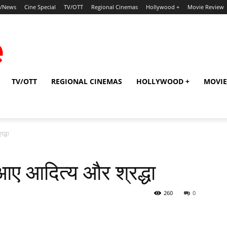
p/News
Cine Special
TV/OTT
Regional Cinemas
Hollywood +
Movie Review
TV/OTT
REGIONAL CINEMAS
HOLLYWOOD +
MOVIE
रद्धा
 आए आदित्य और श्रद्धा
260
0