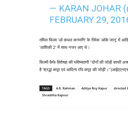
— KARAN JOHAR 
FEBRUARY 29, 201
तमिल फिल्म ‘ओ कधल कनमणि’ के रीमेक ‘ओके जानू’ में आदि
‘आशिकी 2’ में साथ नजर आए थे।
फिल्‍मी कैफे विशेषज्ञ की भविष्‍यवाणी ”दोनों की जोड़ी काफी अच
है ‘श्रद्धा कपूर एवं आदित्‍य रॉय कपूर की जोड़ी’।”(आईएएनए
TAGS
A.R. Rahman
Aditya Roy Kapur
directed 
Shraddha Kapoor