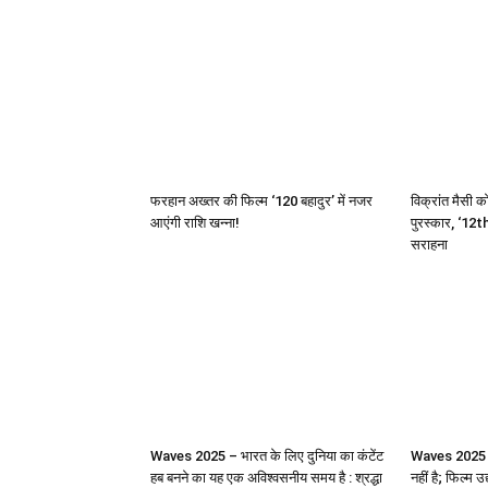
फरहान अख्तर की फिल्म ‘120 बहादुर’ में नजर
विक्रांत मैसी को
आएंगी राशि खन्ना!
पुरस्कार, ‘12th
सराहना
Waves 2025 – भारत के लिए दुनिया का कंटेंट
Waves 2025 : 
हब बनने का यह एक अविश्वसनीय समय है : श्रद्धा
नहीं है; फिल्म उ